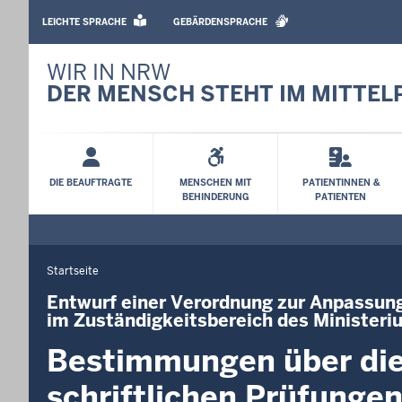
BARRIEREARME
SPRACHEN
LEICHTE SPRACHE
GEBÄRDENSPRACHE
WIR IN NRW
DER MENSCH STEHT IM MITTEL
Hauptmenü
DIE BEAUFTRAGTE
MENSCHEN MIT
PATIENTINNEN &
BEHINDERUNG
PATIENTEN
Startseite
Sie
befinden
Entwurf einer Verordnung zur Anpassung 
im Zuständigkeitsbereich des Ministeri
sich
hier
Bestimmungen über die 
schriftlichen Prüfungen