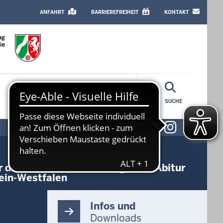
HEADER
TOP
ANFAHRT
BARRIEREFREIHEIT
KONTAKT
MENU
SUCHE
Instag
Lin
die schriftlichen Prüfungen im Abitur
hein-Westfalen
Infos und
Downloads