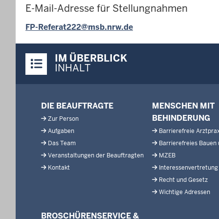
E-Mail-Adresse für Stellungnahmen
FP-Referat222@msb.nrw.de
Überblick:
IM ÜBERBLICK
Inhalte
INHALT
Menü
DIE BEAUFTRAGTE
MENSCHEN MIT
in
BEHINDERUNG
Zur Person
der
Aufgaben
Barrierefreie Arztpra
Fußzeile
Das Team
Barrierefreies Bauen
Veranstaltungen der Beauftragten
MZEB
Kontakt
Interessenvertretung
Recht und Gesetz
Wichtige Adressen
BROSCHÜRENSERVICE &