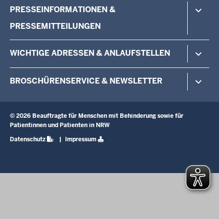
Barrierefreie Arztpraxen
PRESSEINFORMATIONEN &
Interessenvertretung
Patientenfürsprecher
Recht und Gesetz
PRESSEMITTEILUNGEN
Long Covid/Post Vac
Wichtige Adressen
MZEB
Pressemitteilungen & Presseinformationen
WICHTIGE ADRESSEN & ANLAUFSTELLEN
Selbsthilfe
Pressefotos
Recht und Gesetz
Pressekontakt
Koordinierungsstelle
Wichtige Adressen
BROSCHÜRENSERVICE & NEWSLETTER
Monitoring- und Beschwerdestelle
Kommunale Beauftragte
Broschürenservice
Beratung EUTB®
Newsletter
© 2026 Beauftragte für Menschen mit Behinderung sowie für
MZEB
Patientinnen und Patienten in NRW
Ombudsstelle
Fußzeile
Datenschutz
Impressum
Anfahrt