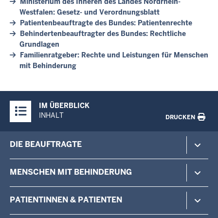
Ministerium des Inneren des Landes Nordrhein-
Westfalen: Gesetz- und Verordnungsblatt
Patientenbeauftragte des Bundes: Patientenrechte
Behindertenbeauftragter des Bundes: Rechtliche
Grundlagen
Familienratgeber: Rechte und Leistungen für Menschen
mit Behinderung
Überblick:
IM ÜBERBLICK
Inhalte
INHALT
DRUCKEN
Menü
DIE BEAUFTRAGTE
in
der
Zur Person
MENSCHEN MIT BEHINDERUNG
Fußzeile
Aufgaben
Das Team
Barrierefreie Arztpraxen
PATIENTINNEN & PATIENTEN
Veranstaltungen der Beauftragten
Barrierefreies Bauen und Wohnen
Kontakt
MZEB